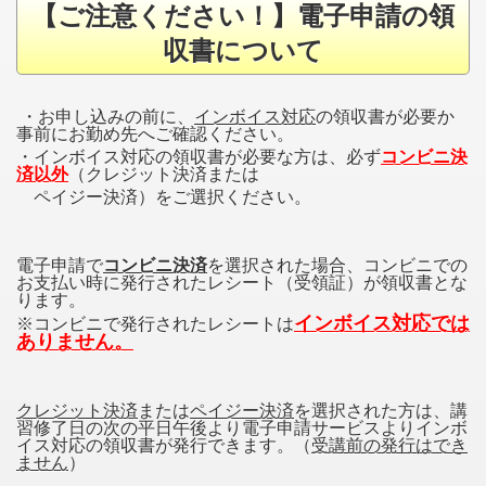
【ご注意ください！】電子申請の領
収書について
・お申し込みの前に、
インボイス対応
の領収書が必要か
事前にお勤め先へご確認ください。
・インボイス対応の領収書が必要な方は、必ず
コンビニ決
済以外
（クレジット決済または
ペイジー決済）をご選択ください。
電子申請で
コンビニ決済
を選択された場合、コンビニでの
お支払い時に発行されたレシート（受領証）が領収書とな
ります。
インボイス対応では
※コンビニで発行されたレシートは
ありません。
クレジット決済
または
ペイジー決済
を選択された方は、講
習修了日の次の平日午後より電子申請サービスよりインボ
イス対応の領収書が発行できます。（
受講前の発行はでき
ません
）