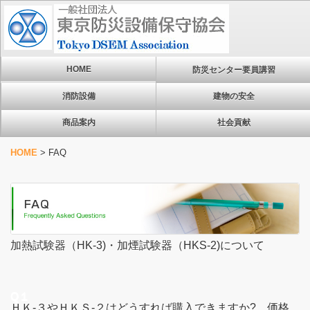
HOME
防災センター要員講習
消防設備
建物の安全
商品案内
社会貢献
HOME
>
FAQ
加熱試験器（HK-3)・加煙試験器（HKS-2)について
Q１
ＨＫ-３やＨＫＳ-２はどうすれば購入できますか? 価格