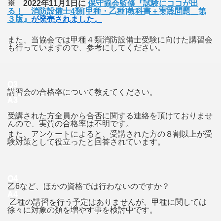
※ 2022年11月1日に
保守協会監修
『試験にココが出
る！ 消防設備士4類[甲種・乙種]教科書＋実践問題 第
３版』
が発売されました。
また、当協会では甲種４類消防設備士受験に向けた講習会
も行っていますので、参考にしてください。
Q3
講習会の合格率について教えてください。
A3
受講された方全員から合否に関する連絡を頂けておりませ
んので、実質の合格率は不明です。
また、アンケートによると、受講された方の８割以上が受
験対策として役立ったと回答されています。
Q4
乙6など、ほかの資格では行わないのですか？
A4
乙種の講習を行う予定はありませんが、甲種に関しては
徐々に対象の類を増やす事を検討中です。