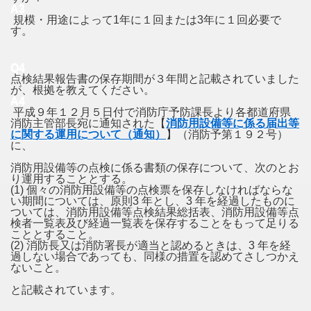
A3
規模・用途によって1年に１回または3年に１回必要で
す。
Q4
点検結果報告書の保存期間が３年間と記載されていました
が、根拠を教えてください。
A4
平成９年１２月５日付で消防庁予防課長より各都道府県
消防主管部長宛に通知された【
消防用設備等に係る届出等
に関する運用について（通知）
】（消防予第１９２号）
に、
消防用設備等の点検に係る書類の保存について、次のとお
り運用することとする。
(1) 個々の消防用設備等の点検票を保存しなければならな
い期間については、原則3 年とし、3 年を経過したものに
ついては、消防用設備等点検結果総括表、消防用設備等点
検者一覧表及び経過一覧表を保存することをもって足りる
こととすること。
(2) 消防長又は消防署長が適当と認めるときは、3 年を経
過しない場合であっても、同様の措置を認めてさしつかえ
ないこと。
と記載されています。