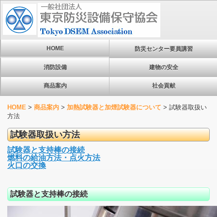
HOME
防災センター要員講習
消防設備
建物の安全
商品案内
社会貢献
HOME
>
商品案内
>
加熱試験器と加煙試験器について
>
試験器取扱い
方法
試験器取扱い方法
試験器と支持棒の接続
燃料の給油方法・点火方法
火口の交換
試験器と支持棒の接続